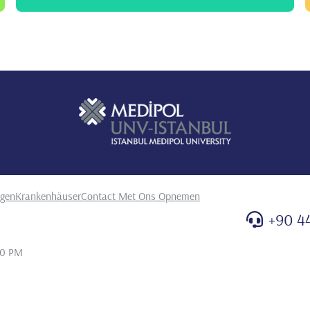
ngen
Krankenhäuser
Contact Met Ons Opnemen
+90 4
20 PM