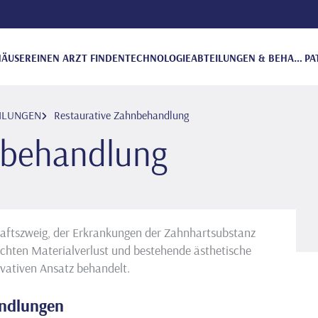
ÄUSER
EINEN ARZT FINDEN
TECHNOLOGIE
ABTEILUNGEN & BEHANDLUNGEN
PA
ILUNGEN
Restaurative Zahnbehandlung
nbehandlung
haftszweig, der Erkrankungen der Zahnhartsubstanz
chten Materialverlust und bestehende ästhetische
vativen Ansatz behandelt.
andlungen