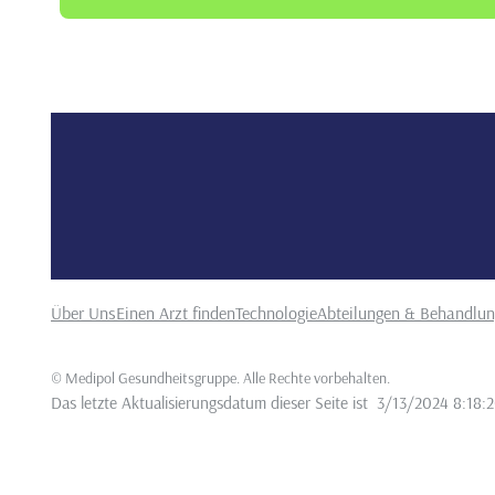
Über Uns
Einen Arzt finden
Technologie
Abteilungen & Behandlu
©
Medipol Gesundheitsgruppe. Alle Rechte vorbehalten
.
Das letzte Aktualisierungsdatum dieser Seite ist
3/13/2024 8:18: