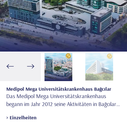
Medipol Mega Universitätskrankenhaus Bağcılar
Me
Das Medipol Mega Universitätskrankenhaus
Da
begann im Jahr 2012 seine Aktivitäten in Bağcılar
wu
unter dem Namen Mega Krankenhauskomplex
> Einzelheiten
> 