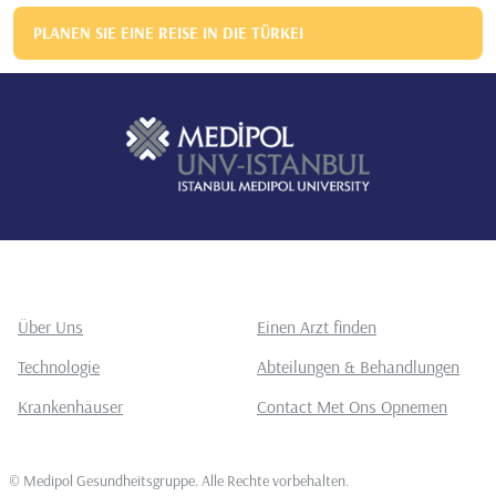
PLANEN SIE EINE REISE IN DIE TÜRKEI
Über Uns
Einen Arzt finden
Technologie
Abteilungen & Behandlungen
Krankenhäuser
Contact Met Ons Opnemen
©
Medipol Gesundheitsgruppe. Alle Rechte vorbehalten
.