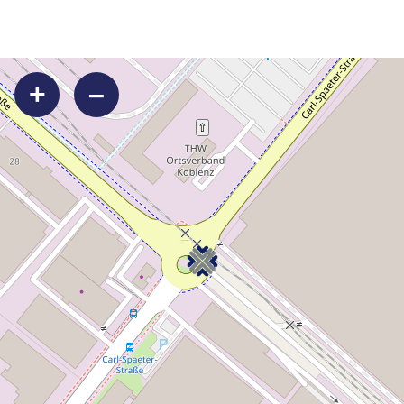
+
–
⇧