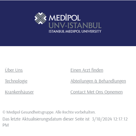
Über Uns
Einen Arzt finden
Technologie
Abteilungen & Behandlungen
Krankenhäuser
Contact Met Ons Opnemen
©
Medipol Gesundheitsgruppe. Alle Rechte vorbehalten
.
Das letzte Aktualisierungsdatum dieser Seite ist
3/18/2024 12:17:12
PM