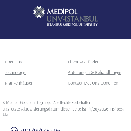
Über Uns
Einen Arzt finden
Technologie
Abteilungen & Behandlungen
Krankenhäuser
Contact Met Ons Opnemen
©
Medipol Gesundheitsgruppe. Alle Rechte vorbehalten
.
Das letzte Aktualisierungsdatum dieser Seite ist
4/28/2026 11:48:54
AM
+90 444 00 96