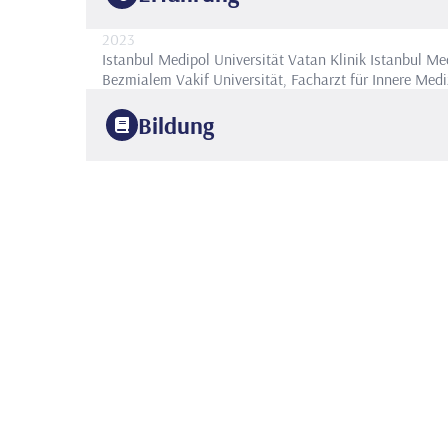
2023
Istanbul Medipol Universität Vatan Klinik
Istanbul Med
Bezmialem Vakif Universität, Facharzt für Innere Medi
Bildung
1990
Universität Istanbul
Fakultät für Medizin
1997
Haseki Bildungsforschung
Innere Medizin