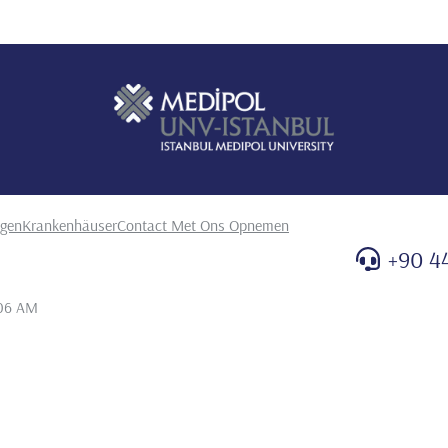
ngen
Krankenhäuser
Contact Met Ons Opnemen
+90 4
:06 AM