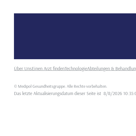
Über Uns
Einen Arzt finden
Technologie
Abteilungen & Behandlu
©
Medipol Gesundheitsgruppe. Alle Rechte vorbehalten
.
Das letzte Aktualisierungsdatum dieser Seite ist
8/8/2026 10:35