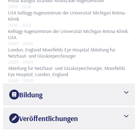
Privat Batıgöz Istanbul Altunizade Augenzentrum
2018
- 2018
USA
Kellogg-Augenzentrum der Universität Michigan Retina-
Klinik
2018
- 2018
Kellogg-Augenzentrum der Universität Michigan Retina-Klinik.
USA.
2009
- 2009
London, England
Moorfields Eye Hospital Abteilung für
Netzhaut- und Glaskörperchirurgie
2009
- 2009
Abteilung für Netzhaut- und Glaskörperchirurgie, Moorfields
Eye Hospital, London, England.
2009
- 2009
2009 - 2009 | Moorfields Eye Hospital Abteilung für Vitreo-
und Netzhautchirurgie, London, UK.
Abteilung für Netzhaut-
Bildung
und Glaskörperchirurgie, Moorfields Eye Hospital, London,
England.
2004
2004
- 2020
S.B.Göztepe Training and Research Hospital Augenklinik
Veröffentlichungen
2004 - 2020 | Gesundheitsministerium Medeniyet University
Fachwissen
Göztepe Training and Research Hospital Augenklinik, leitender
1999
Assistenzarzt.
Gesundheitsministerium Medeniyet Universität
•
Universität Istanbul
Fakultät für Medizin
A. Uluslararası dergilerde basılan makaleler :
Göztepe Ausbildungs- und Forschungskrankenhaus