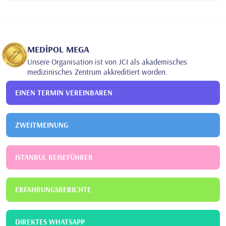
•
Research Hospital
Kardiologie
Uluslararası 4 makale ve 3 bildiri ulusal 9 bildiri
MEDİPOL MEGA
Unsere Organisation ist von JCI als akademisches
medizinisches Zentrum akkreditiert worden.
EINEN TERMIN VEREINBAREN
ZWEITMEINUNG
ISTANBUL REISEFÜHRER
ERFAHRUNGSBERICHTE
DIREKTES WHATSAPP