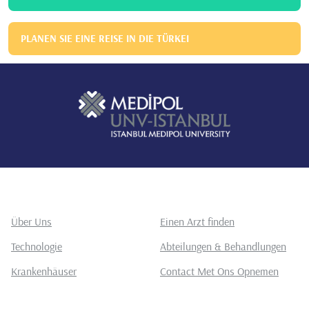
PLANEN SIE EINE REISE IN DIE TÜRKEI
Über Uns
Einen Arzt finden
Technologie
Abteilungen & Behandlungen
Krankenhäuser
Contact Met Ons Opnemen