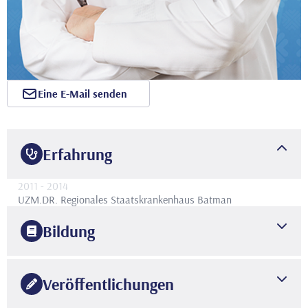
Eine E-Mail senden
Erfahrung
2011
- 2014
UZM.DR.
Regionales Staatskrankenhaus Batman
Bildung
2005
ISTANBULER UNIVERSITÄT
MEDIZINISCHE FAKULTÄT
Veröffentlichungen
2010
Istanbul Kartal Kosuyolu High Speciality Training and