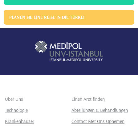
PLANEN SIE EINE REISE IN DIE TÜRKEI
Über Uns
Einen Arzt finden
Technologie
Abteilungen & Behandlungen
Krankenhäuser
Contact Met Ons Opnemen