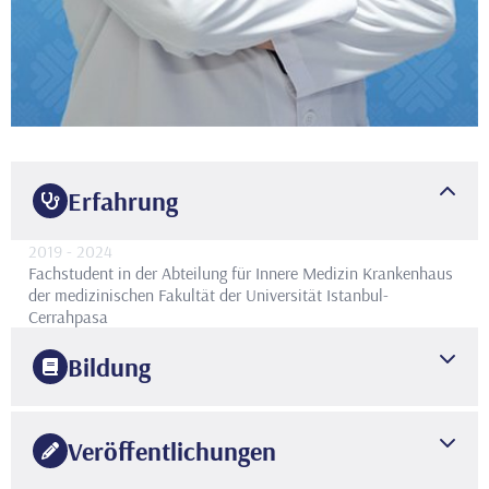
Erfahrung
2019
- 2024
Fachstudent in der Abteilung für Innere Medizin
Krankenhaus
der medizinischen Fakultät der Universität Istanbul-
Cerrahpasa
Bildung
2024
Universität Istanbul-Cerrahpaşa, Cerrahpaşa-Fakultät für
Veröffentlichungen
Medizin
Abteilung für Innere Medizin
2019