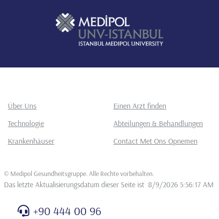
Über Uns
Einen Arzt finden
Technologie
Abteilungen & Behandlungen
Krankenhäuser
Contact Met Ons Opnemen
©
Medipol Gesundheitsgruppe. Alle Rechte vorbehalten
.
Das letzte Aktualisierungsdatum dieser Seite ist
8/9/2026 5:56:17 AM
+90 444 00 96