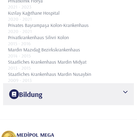
Privatklinik Florya
2021
- 2023
Kızılay Kağıthane Hospital
2020
- 2021
Privates Bayrampaşa Kolon-Krankenhaus
2020
- 2021
Privatkrankenhaus Silivri Kolon
2015
- 2016
Mardin Mazıdağ Bezirkskrankenhaus
2014
- 2015
Staatliches Krankenhaus Mardin Midyat
2013
- 2015
Staatliches Krankenhaus Mardin Nusaybin
2009
- 2013
Forschungskrankenhaus der Medizinischen Fakultät der Dicle-
Universität
Bildung
2007
- 2007
Private Batman World Hospital
2005
Tigris-Universität
Fakultät für Medizin
2013
Medizinische Fakultät der Universität Dicle
Kindergesundheit
und -krankheiten
MEDİPOL MEGA