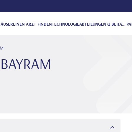
ÄUSER
EINEN ARZT FINDEN
TECHNOLOGIE
ABTEILUNGEN & BEHANDLUNGEN
PA
AM
̇h BAYRAM