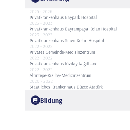
2025
- 2026
Privatkrankenhaus Baypark Hospital
2023
- 2023
Privatkrankenhaus Bayrampaşa Kolan Hospital
2023
- 2023
Privatkrankenhaus Silivri Kolan Hospital
2022
- 2022
Privates Gemeinde-Medizinzentrum
2022
- 2022
Privatkrankenhaus Kızılay Kağıthane
2022
- 2022
Altıntepe-Kızılay-Medizinzentrum
2020
- 2022
Staatliches Krankenhaus Düzce Atatürk
Bildung
2014
Hacettepe Universität
Fakultät für Medizin
2019