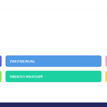
Istanbul – Lehr- und Forschungskrankenhaus
Radiologie
ZWEITMEINUNG
DIREKTES WHATSAPP