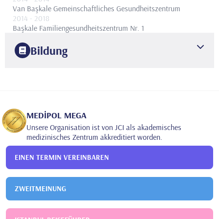
Van Başkale Gemeinschaftliches Gesundheitszentrum
2014
- 2018
Başkale Familiengesundheitszentrum Nr. 1
Bildung
2014
Universität Selcuk
Fakultät für Medizin
2022
Universität für Gesundheitswissenschaften Kanumi Sultan
Süleyman and Research Hospital
Kindergesundheit und -
MEDİPOL MEGA
krankheiten
Unsere Organisation ist von JCI als akademisches
medizinisches Zentrum akkreditiert worden.
EINEN TERMIN VEREINBAREN
ZWEITMEINUNG