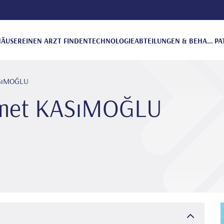
ÄUSER
EINEN ARZT FINDEN
TECHNOLOGIE
ABTEILUNGEN & BEHANDLUNGEN
PA
ASıMOĞLU
hmet KASıMOĞLU