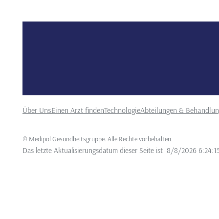
Über Uns
Einen Arzt finden
Technologie
Abteilungen & Behandlu
©
Medipol Gesundheitsgruppe. Alle Rechte vorbehalten
.
Das letzte Aktualisierungsdatum dieser Seite ist
8/8/2026 6:24:1