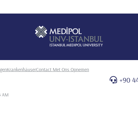
ngen
Krankenhäuser
Contact Met Ons Opnemen
+90 4
5 AM