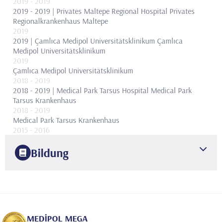
2019
- 2019
2019 - 2019 | Privates Maltepe Regional Hospital
Privates
Regionalkrankenhaus Maltepe
2019
2019 | Çamlıca Medipol Universitätsklinikum
Çamlıca
Medipol Universitätsklinikum
2019
Çamlıca Medipol Universitätsklinikum
2018
- 2019
2018 - 2019 | Medical Park Tarsus Hospital
Medical Park
Tarsus Krankenhaus
2018
- 2019
Medical Park Tarsus Krankenhaus
2015
- 2016
Medizinisches Zentrum Privatleben
2015
- 2016
Bildung
2015 - 2016 | Private Life Medical Centre
Medizinisches
Zentrum Privatleben
1994
2013
- 2016
Medizinische Fakultät der Universität Istanbul
Fakultät für
2013 - 2015 | Adana Numune Training and Research Hospital
Medizin
Adana Numune Krankenhaus für Ausbildung und Forschung
1994
2013
- 2015
Universität Istanbul
Fakultät für Medizin
MEDİPOL MEGA
Adana Numune Krankenhaus für Ausbildung und Forschung