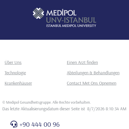
Über Uns
Einen Arzt finden
Technologie
Abteilungen & Behandlungen
Krankenhäuser
Contact Met Ons Opnemen
©
Medipol Gesundheitsgruppe. Alle Rechte vorbehalten
.
Das letzte Aktualisierungsdatum dieser Seite ist
8/7/2026 8:10:34 AM
+90 444 00 96