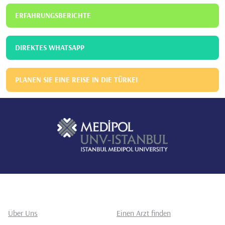
ERFAHRUNGSBERICHTE
DIREKTES WHATSAPP
PLANEN SIE EINE REISE IN DIE TÜRKEI
Über Uns
Einen Arzt finden