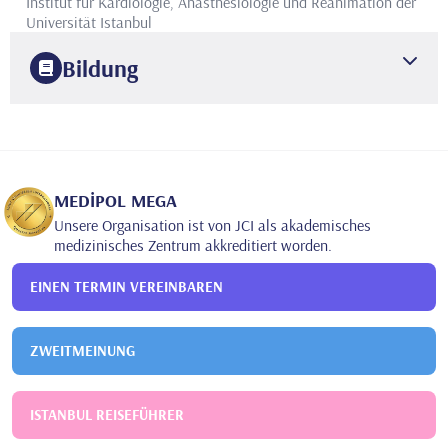
Institut für Kardiologie, Anästhesiologie und Reanimation der
Universität Istanbul
Bildung
1986
Medizinische Fakultät der Universität Istanbul Cerrahpasa
Fakultät für Medizin
2000
Institut für Kardiologie der Universität Istanbul
MEDİPOL MEGA
Anästhesiologie und Reanimation
Unsere Organisation ist von JCI als akademisches
medizinisches Zentrum akkreditiert worden.
EINEN TERMIN VEREINBAREN
ZWEITMEINUNG
ISTANBUL REISEFÜHRER