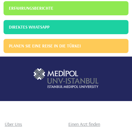
ERFAHRUNGSBERICHTE
DIREKTES WHATSAPP
PLANEN SIE EINE REISE IN DIE TÜRKEI
Über Uns
Einen Arzt finden