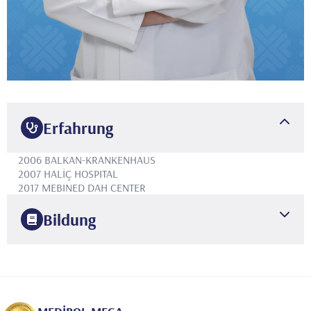
Erfahrung
2006
BALKAN-KRANKENHAUS
2007
HALİÇ HOSPITAL
2017
MEBINED DAH CENTER
Bildung
1997
UNIVERSITÄT DER REPUBLIK
SPEZIALISIERUNG IN DER
MEDIZIN
2004
ŞİŞLİ ETFAL BILDUNGS- UND FORSCHUNGSKRANKENHAUS