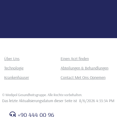
Über Uns
Einen Arzt finden
Technologie
Abteilungen & Behandlungen
Krankenhäuser
Contact Met Ons Opnemen
©
Medipol Gesundheitsgruppe. Alle Rechte vorbehalten
.
Das letzte Aktualisierungsdatum dieser Seite ist
8/6/2026 4:55:54 PM
+90 444 00 96