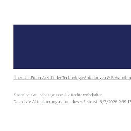
Über Uns
Einen Arzt finden
Technologie
Abteilungen & Behandlu
©
Medipol Gesundheitsgruppe. Alle Rechte vorbehalten
.
Das letzte Aktualisierungsdatum dieser Seite ist
8/7/2026 9:59:1