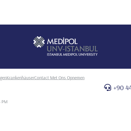
ngen
Krankenhäuser
Contact Met Ons Opnemen
+90 4
3 PM