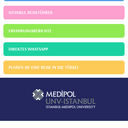
•
15 Adet Ulusal Bilimsel Toplantılarda Sunulan Bildiriler
ISTANBUL REISEFÜHRER
ERFAHRUNGSBERICHTE
DIREKTES WHATSAPP
PLANEN SIE EINE REISE IN DIE TÜRKEI