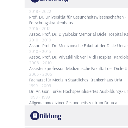
2018
- 2022
Prof. Dr.
Universität für Gesundheitswissenschaften - 
Forschungskrankenhaus
2016
- 2018
Assoc. Prof. Dr.
Diyarbakır Memorial Dicle Hospital Ka
2010
- 2010
Assoc. Prof. Dr.
Medizinische Fakultät der Dicle-Univer
2010
- 2016
Assoc. Prof. Dr.
Privatklinik Veni Vidi Hospital Kardiol
2006
- 2010
Assistenzprofessor.
Medizinische Fakultät der Dicle-Un
2005
- 2006
Facharzt für Medizin
Staatliches Krankenhaus Urfa
1999
- 2005
Dr. Ar. Gör.
Türkei Hochspezialisiertes Ausbildungs- 
1998
- 1999
Allgemeinmediziner
Gesundheitszentrum Duruca
Bildung