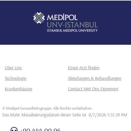
Über Uns
Einen Arzt finden
Technologie
Abteilungen & Behandlungen
Krankenhäuser
Contact Met Ons Opnemen
©
Medipol Gesundheitsgruppe. Alle Rechte vorbehalten
.
Das letzte Aktualisierungsdatum dieser Seite ist
8/7/2026 5:51:29 PM
+90 444 00 96