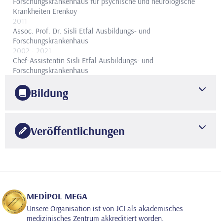
Forschungskrankenhaus für psychische und neurologische
Krankheiten Erenkoy
2011
Assoc. Prof. Dr.
Sisli Etfal Ausbildungs- und
Forschungskrankenhaus
2002
- 2021
Chef-Assistentin
Sisli Etfal Ausbildungs- und
Forschungskrankenhaus
Bildung
1994
Universität Istanbul
Fakultät für Medizin
Veröffentlichungen
2001
Istanbul Sisli Etfal Ausbildungs- und Forschungskrankenhaus
A.
Uluslararası hakemli dergilerde yayımlanan makaleler :
Neurologie
•
SCI, SCIE, SSCI, AHCI kapsamındaki dergiler
•
A1
.
Kenangil G
, Ertan S, Sayılır I, Özekmekçi S.
Progressive motor syndrome in a welder with pallidal T1
•
MEDİPOL MEGA
hyperintensity on MRI: A two- year follow-up.
Unsere Organisation ist von JCI als akademisches
•
Mov Disord 2006; 21: 2197- 2200
medizinisches Zentrum akkreditiert worden.