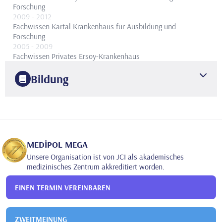
Forschung
2009
- 2012
Fachwissen
Kartal Krankenhaus für Ausbildung und
Forschung
2005
- 2009
Fachwissen
Privates Ersoy-Krankenhaus
Bildung
1997
ISTANBULER UNIVERSITÄT
MEDIZINISCHE FAKULTÄT
2002
MEDIZINISCHE FAKULTÄT DER UNIVERSITÄT ISTANBUL
ORTHOPÄDIE UND TRAUMATOLOGIE
MEDİPOL MEGA
Unsere Organisation ist von JCI als akademisches
medizinisches Zentrum akkreditiert worden.
EINEN TERMIN VEREINBAREN
ZWEITMEINUNG