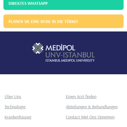
DIREKTES WHATSAPP
PLANEN SIE EINE REISE IN DIE TÜRKEI
Über Uns
Einen Arzt finden
Technologie
Abteilungen & Behandlungen
Krankenhäuser
Contact Met Ons Opnemen