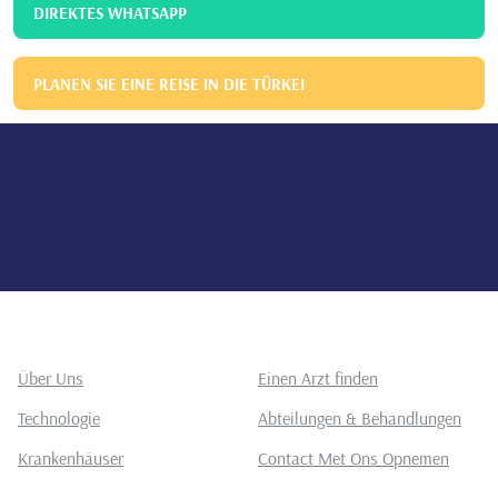
DIREKTES WHATSAPP
PLANEN SIE EINE REISE IN DIE TÜRKEI
Über Uns
Einen Arzt finden
Technologie
Abteilungen & Behandlungen
Krankenhäuser
Contact Met Ons Opnemen