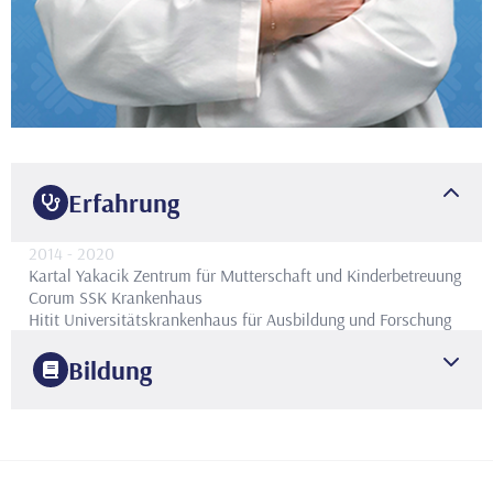
Erfahrung
2014
- 2020
Kartal Yakacik Zentrum für Mutterschaft und Kinderbetreuung
Corum SSK Krankenhaus
Hitit Universitätskrankenhaus für Ausbildung und Forschung
Bildung
1988
Samsun 19. Mai Universität
Fakultät für Medizin
1995
Ankara Etlik Zübeyde Hanım Entbindungsklinik
Gynäkologie