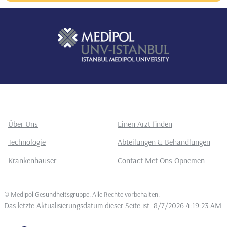
Über Uns
Einen Arzt finden
Technologie
Abteilungen & Behandlungen
Krankenhäuser
Contact Met Ons Opnemen
©
Medipol Gesundheitsgruppe. Alle Rechte vorbehalten
.
Das letzte Aktualisierungsdatum dieser Seite ist
8/7/2026 4:19:23 AM