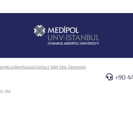
ngen
Krankenhäuser
Contact Met Ons Opnemen
+90 4
:30 AM