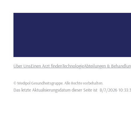
Über Uns
Einen Arzt finden
Technologie
Abteilungen & Behandlu
©
Medipol Gesundheitsgruppe. Alle Rechte vorbehalten
.
Das letzte Aktualisierungsdatum dieser Seite ist
8/7/2026 10:33