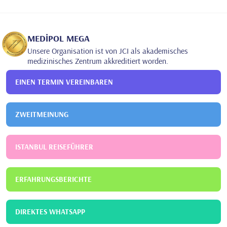
KASACHSTANISCHE STAATLICHE MEDIZINISCHE UNIVERSITÄT
Medizinische Ausbildung
2008
UNIVERSITÄT CERRAHPASA, FAKULTÄT FÜR MEDIZIN,
MEDİPOL MEGA
ISTANBUL
Facharzt für Gynäkologie und Geburtshilfe
Unsere Organisation ist von JCI als akademisches
medizinisches Zentrum akkreditiert worden.
EINEN TERMIN VEREINBAREN
ZWEITMEINUNG
ISTANBUL REISEFÜHRER
ERFAHRUNGSBERICHTE
DIREKTES WHATSAPP