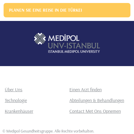
PLANEN SIE EINE REISE IN DIE TÜRKEI
Über Uns
Einen Arzt finden
Technologie
Abteilungen & Behandlungen
Krankenhäuser
Contact Met Ons Opnemen
©
Medipol Gesundheitsgruppe. Alle Rechte vorbehalten
.