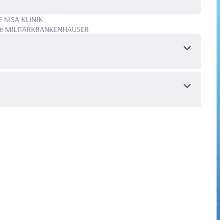
E NISA KLINIK
e
MILITÄRKRANKENHÄUSER
- HALS-NASEN-OHREN-KRANKHEITEN
ÄT