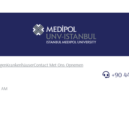
ngen
Krankenhäuser
Contact Met Ons Opnemen
+90 4
7 AM