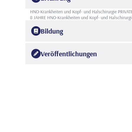
HNO-Krankheiten und Kopf- und Halschirurgie
PRIVAT
8 JAHRE HNO-Krankheiten und Kopf- und Halschirurgi
Bildung
1988
GATA-FAKULTÄT FÜR MEDIZIN
FACHGEBIET MEDIZIN 
Veröffentlichungen
1982
GATA-FAKULTÄT FÜR MEDIZIN
MEDIZINISCHE FAKULT
•
-Yurt içi ve Yurt dışı 30'dan fazla yayınlanmış makale