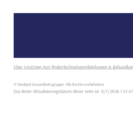
Über Uns
Einen Arzt finden
Technologie
Abteilungen & Behandlu
©
Medipol Gesundheitsgruppe. Alle Rechte vorbehalten
.
Das letzte Aktualisierungsdatum dieser Seite ist
8/7/2026 1:41:4