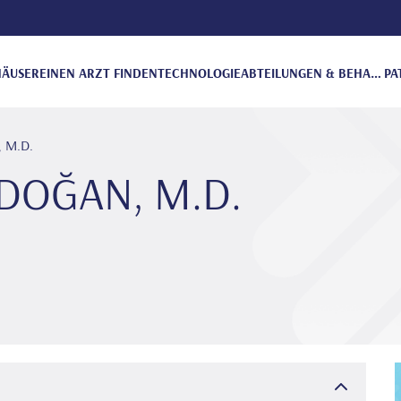
ÄUSER
EINEN ARZT FINDEN
TECHNOLOGIE
ABTEILUNGEN & BEHANDLUNGEN
PA
 M.D.
 DOĞAN, M.D.