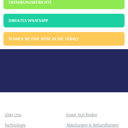
ERFAHRUNGSBERICHTE
DIREKTES WHATSAPP
PLANEN SIE EINE REISE IN DIE TÜRKEI
Über Uns
Einen Arzt finden
Technologie
Abteilungen & Behandlungen