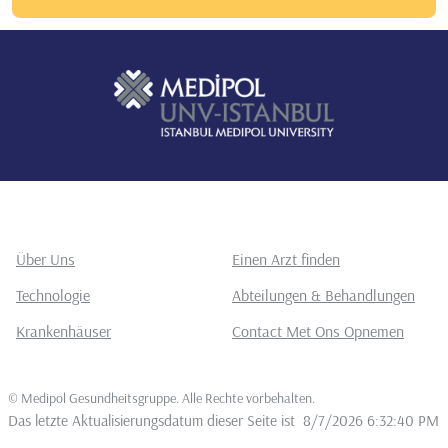
Über Uns
Einen Arzt finden
Technologie
Abteilungen & Behandlungen
Krankenhäuser
Contact Met Ons Opnemen
©
Medipol Gesundheitsgruppe. Alle Rechte vorbehalten
.
Das letzte Aktualisierungsdatum dieser Seite ist
8/7/2026 6:32:40 PM