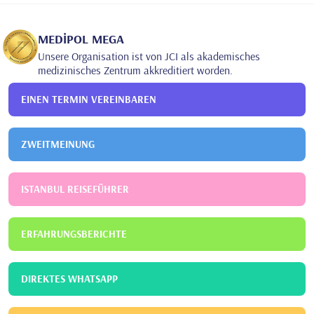
2021
Baskent Universität Adana S.U.A.M Krankenhaus
Klinische
Psychologie
MEDİPOL MEGA
Unsere Organisation ist von JCI als akademisches
medizinisches Zentrum akkreditiert worden.
EINEN TERMIN VEREINBAREN
ZWEITMEINUNG
ISTANBUL REISEFÜHRER
ERFAHRUNGSBERICHTE
DIREKTES WHATSAPP