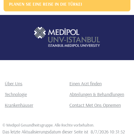
PLANEN SIE EINE REISE IN DIE TÜRKEI
Über Uns
Einen Arzt finden
Technologie
Abteilungen & Behandlungen
Krankenhäuser
Contact Met Ons Opnemen
©
Medipol Gesundheitsgruppe. Alle Rechte vorbehalten
.
Das letzte Aktualisierungsdatum dieser Seite ist
8/7/2026 10:31:52