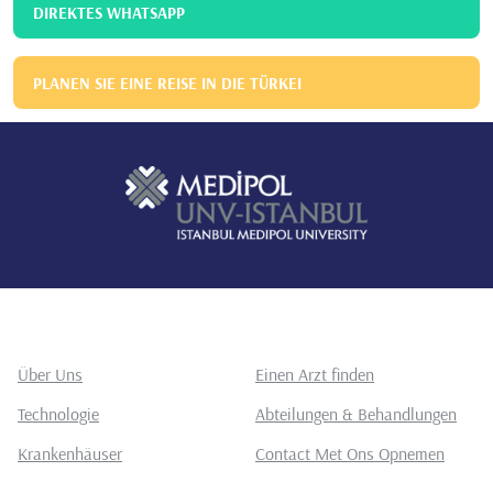
DIREKTES WHATSAPP
PLANEN SIE EINE REISE IN DIE TÜRKEI
Über Uns
Einen Arzt finden
Technologie
Abteilungen & Behandlungen
Krankenhäuser
Contact Met Ons Opnemen