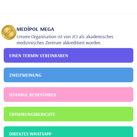
•
-Journal of Medical Case Reports and Reviews (3:4)
•
Stress related oral habits: To case reports
•
-Journal of Medical Case Reports and Reviews(3:3)
MEDİPOL MEGA
Increasing the connetion of composite resin with
•
Unsere Organisation ist von JCI als akademisches
biomaterials:A case report
medizinisches Zentrum akkreditiert worden.
EINEN TERMIN VEREINBAREN
ZWEITMEINUNG
ISTANBUL REISEFÜHRER
ERFAHRUNGSBERICHTE
DIREKTES WHATSAPP