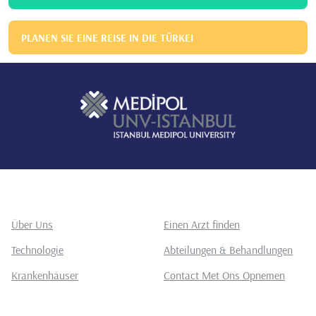
PLANEN SIE EINE REISE IN DIE TÜRKEI
Über Uns
Einen Arzt finden
Technologie
Abteilungen & Behandlungen
Krankenhäuser
Contact Met Ons Opnemen