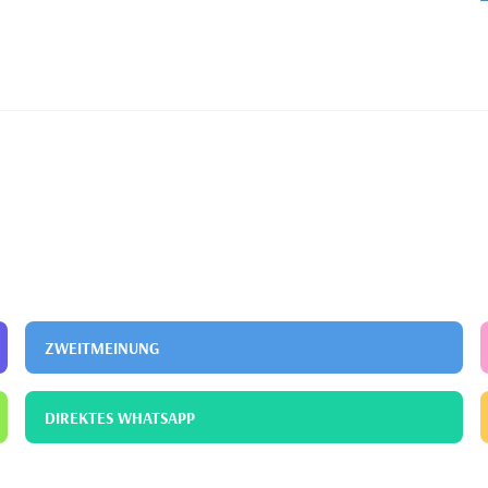
usbildungs- und Forschungskrankenhaus
Orthopädie und
ZWEITMEINUNG
DIREKTES WHATSAPP