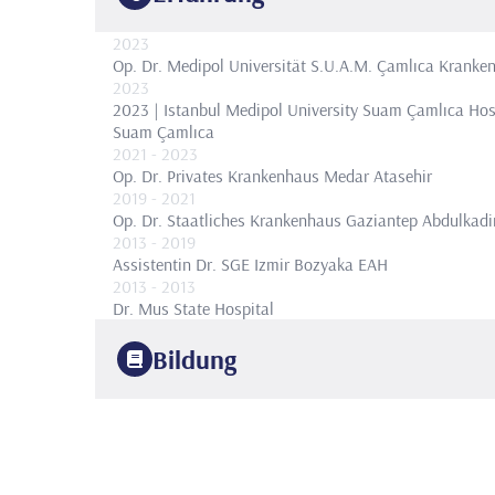
2023
Op. Dr.
Medipol Universität S.U.A.M. Çamlıca Kranke
2023
2023 | Istanbul Medipol University Suam Çamlıca Hosp
Suam Çamlıca
2021
- 2023
Op. Dr.
Privates Krankenhaus Medar Atasehir
2019
- 2021
Op. Dr.
Staatliches Krankenhaus Gaziantep Abdulkadir
2013
- 2019
Assistentin Dr.
SGE Izmir Bozyaka EAH
2013
- 2013
Dr.
Mus State Hospital
Bildung
2013
Uludag-Universität
Fakultät für Medizin
2019
SGE Izmir Bozyaka EAH
Orthopädie und Traumatologi