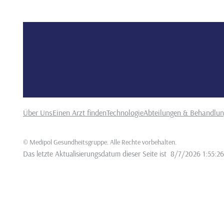
Über Uns
Einen Arzt finden
Technologie
Abteilungen & Behandlu
©
Medipol Gesundheitsgruppe. Alle Rechte vorbehalten
.
Das letzte Aktualisierungsdatum dieser Seite ist
8/7/2026 1:55:2