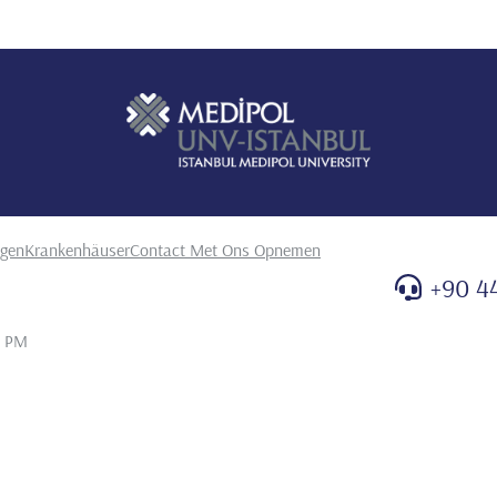
ngen
Krankenhäuser
Contact Met Ons Opnemen
+90 4
6 PM