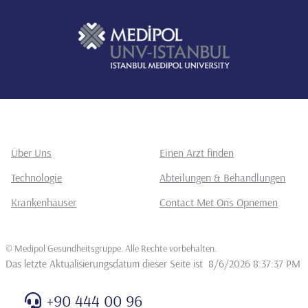
Über Uns
Einen Arzt finden
Technologie
Abteilungen & Behandlungen
Krankenhäuser
Contact Met Ons Opnemen
©
Medipol Gesundheitsgruppe. Alle Rechte vorbehalten
.
Das letzte Aktualisierungsdatum dieser Seite ist
8/6/2026 8:37:37 PM
+90 444 00 96