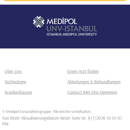
Über Uns
Einen Arzt finden
Technologie
Abteilungen & Behandlungen
Krankenhäuser
Contact Met Ons Opnemen
©
Medipol Gesundheitsgruppe. Alle Rechte vorbehalten
.
Das letzte Aktualisierungsdatum dieser Seite ist
8/7/2026 10:01:07
PM