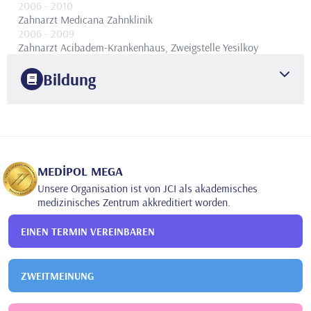
2006
- 2010
Zahnarzt
Medıcana Zahnklinik
2006
- 2009
Zahnarzt
Acibadem-Krankenhaus, Zweigstelle Yesilkoy
Bildung
2006
Universität Istanbul
Fakultät für Medizin
2013
Institut für Gesundheitswissenschaften der Universität
Istanbul
Endodontie
MEDİPOL MEGA
Unsere Organisation ist von JCI als akademisches
medizinisches Zentrum akkreditiert worden.
EINEN TERMIN VEREINBAREN
ZWEITMEINUNG