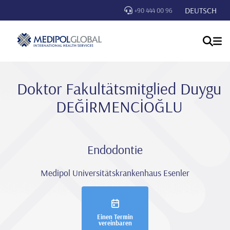
DEUTSCH
+90 444 00 96
Doktor Fakultätsmitglied Duygu
DEĞİRMENCİOĞLU
Endodontie
Medipol Universitätskrankenhaus Esenler
Einen Termin
vereinbaren