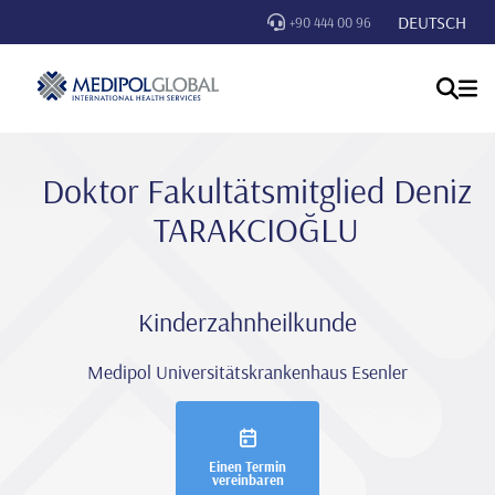
DEUTSCH
+90 444 00 96
Doktor Fakultätsmitglied Deni̇z
TARAKCIOĞLU
Kinderzahnheilkunde
Medipol Universitätskrankenhaus Esenler
Einen Termin
vereinbaren