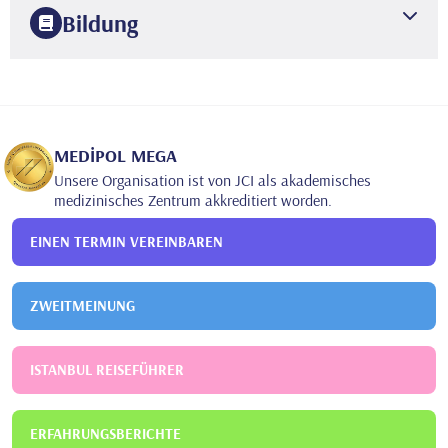
Bildung
2019
Gesundheitswissenschaftliche Universität Okmeydanı
Ausbildungs- und Forschungskrankenhaus
Spezialisierung in
Medizin
2013
MEDİPOL MEGA
TRAKYA UNIVERSITÄT
MEDIZINISCHE FAKULTÄT
Unsere Organisation ist von JCI als akademisches
medizinisches Zentrum akkreditiert worden.
EINEN TERMIN VEREINBAREN
ZWEITMEINUNG
ISTANBUL REISEFÜHRER
ERFAHRUNGSBERICHTE