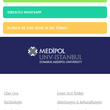
DIREKTES WHATSAPP
PLANEN SIE EINE REISE IN DIE TÜRKEI
Über Uns
Einen Arzt finden
Technologie
Abteilungen & Behandlungen