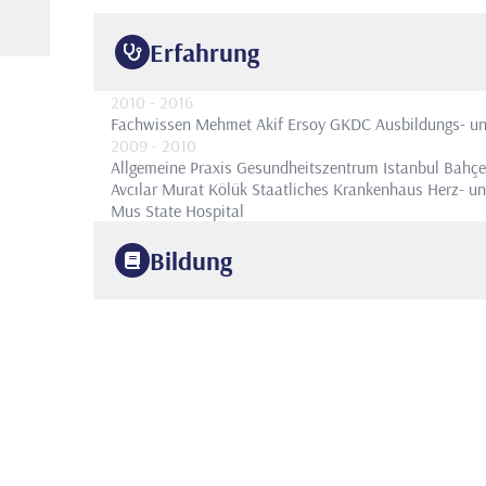
Erfahrung
2010
- 2016
Fachwissen
Mehmet Akif Ersoy GKDC Ausbildungs- un
2009
- 2010
Allgemeine Praxis
Gesundheitszentrum Istanbul Bahçel
Avcılar Murat Kölük Staatliches Krankenhaus Herz- un
Mus State Hospital
Bildung
2009
Marmara-Universität
Fakultät für Medizin
2016
Mehmet Akif Ersoy GKDC Ausbildungs- und Forschung