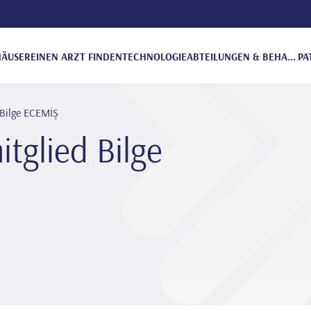
ÄUSER
EINEN ARZT FINDEN
TECHNOLOGIE
ABTEILUNGEN & BEHANDLUNGEN
PA
Bi̇lge ECEMİŞ
tglied Bi̇lge