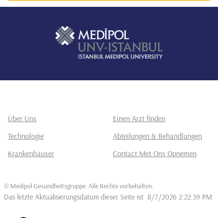
Über Uns
Einen Arzt finden
Technologie
Abteilungen & Behandlungen
Krankenhäuser
Contact Met Ons Opnemen
©
Medipol Gesundheitsgruppe. Alle Rechte vorbehalten
.
Das letzte Aktualisierungsdatum dieser Seite ist
8/7/2026 2:22:39 PM