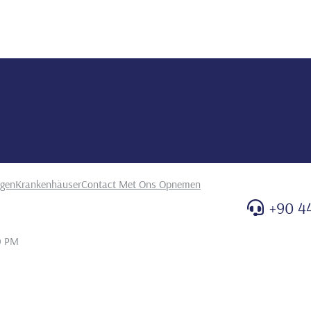
ngen
Krankenhäuser
Contact Met Ons Opnemen
+90 4
0 PM