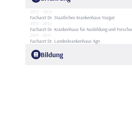
2012
- 2012
Facharzt Dr.
Staatliches Krankenhaus Yozgat
2011
- 2012
Facharzt Dr.
Krankenhaus für Ausbildung und Forschun
2011
- 2011
Facharzt Dr.
Landeskrankenhaus Agri
Bildung
2010
Haseki Krankenhaus für Ausbildung und Forschung
An
2005
Uludag-Universität
Fakultät für Medizin