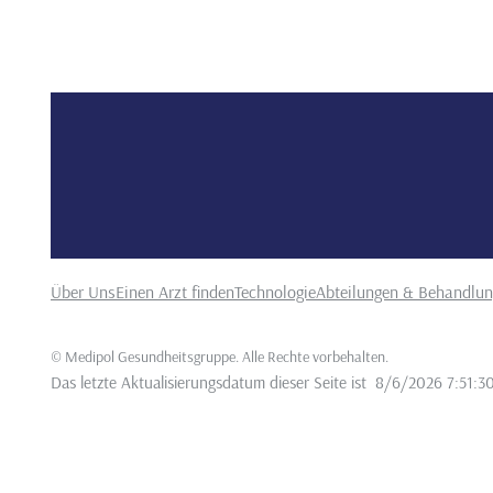
Über Uns
Einen Arzt finden
Technologie
Abteilungen & Behandlu
©
Medipol Gesundheitsgruppe. Alle Rechte vorbehalten
.
Das letzte Aktualisierungsdatum dieser Seite ist
8/6/2026 7:51:3