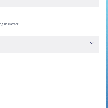
g in Kayseri
ästhesiologie und Reanimation