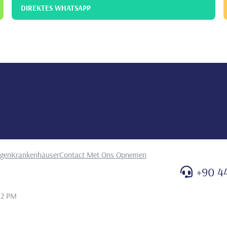
DIREKTES WHATSAPP
ngen
Krankenhäuser
Contact Met Ons Opnemen
+90 4
42 PM