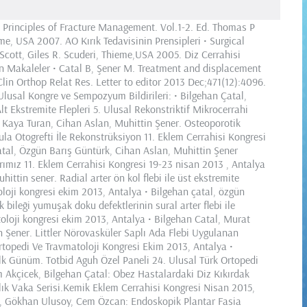
 Principles of Fracture Management. Vol.1-2. Ed. Thomas P
e, USA 2007. AO Kırık Tedavisinin Prensipleri • Surgical
cott, Giles R. Scuderi, Thieme,USA 2005. Diz Cerrahisi
an Makaleler • Catal B, Şener M. Treatment and displacement
.Clin Orthop Relat Res. Letter to editor 2013 Dec;471(12):4096.
lusal Kongre ve Sempozyum Bildirileri: • Bilgehan Çatal,
lt Ekstremite Flepleri 5. Ulusal Rekonstriktif Mikrocerrahi
, Kaya Turan, Cihan Aslan, Muhittin Şener. Osteoporotik
la Otogrefti İle Rekonstrüksiyon 11. Eklem Cerrahisi Kongresi
atal, Özgün Barış Güntürk, Cihan Aslan, Muhittin Şener
ımız 11. Eklem Cerrahisi Kongresi 19-23 nisan 2013 , Antalya
ittin sener. Radial arter ön kol flebi ile üst ekstremite
oloji kongresi ekim 2013, Antalya • Bilgehan çatal, özgün
 bileği yumuşak doku defektlerinin sural arter flebi ile
toloji kongresi ekim 2013, Antalya • Bilgehan Catal, Murat
 Şener. Littler Nörovasküler Saplı Ada Flebi Uygulanan
Ortopedi Ve Travmatoloji Kongresi Ekim 2013, Antalya •
İlk Günüm. Totbid Aguh Özel Paneli 24. Ulusal Türk Ortopedi
m Akçicek, Bilgehan Çatal: Obez Hastalardaki Diz Kıkırdak
lık Vaka Serisi.Kemik Eklem Cerrahisi Kongresi Nisan 2015,
ge, Gökhan Ulusoy, Cem Özcan: Endoskopik Plantar Fasia