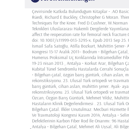
Çevirisinde Katkıda Bulunduğum Kitaplar • .AO Basic
Rüedi, Richard E Buckley, Christopher G Moran. Thiem
Techniques for the Knee. Fred D.Cushner, W.Norman S
Teknikleri Uluslararası Hakemli Dergilerde Yayımlan
affect the reoperation rate for femoral neck fracture
doi: 10.1007/s11999-013-3295-x. Epub 2013 Sep 25. U
İsmail Safa Satoğlu, Atilla Bozkurt, Muhittin Şener- A
Kongresi 15-17 Aralık 2011– Bodrum • Bilgehan Çatal
Humerus Proksimal Uç Kırıklarında İntramedüller Fibu
19-23 nisan 2013 , Antalya • Korkut Arar, Bilgehan Ç
Kubital Tünel Sendromlu Hastalarda Cerrahi Sonuçlar
• Bilgehan çatal, özgün barış güntürk, cihan aslan, muh
rekonstiksiyonu. 23. Ulusal Türk ortopedi ve travmat
barış güntürk, cihan aslan, muhittin şener. Ayak- ayak
rekonstriksiyonu. 23. Ulusal Türk ortopedi ve travma
Özcan, Özgün Barış Güntürk, Mehmet Yıldız, Muhittin
Hastaların Klinik Değerlendirmesi . 23. Ulusal Türk 
Bilgehan Çatal. İlkler Unutulmaz: Mecburi Hizmette 
Ve Travmatoloji Kongresi Kasım 2014, Antalya • Seli
Defektlerinin Karbon Fiber Rod İle Onarımı: 96 Hasta
Antalya • Bilgehan Çatal, Mehmet Ali Uysal, Ali Bil