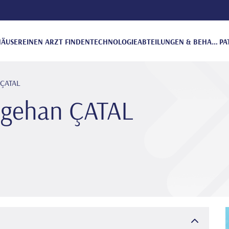
ÄUSER
EINEN ARZT FINDEN
TECHNOLOGIE
ABTEILUNGEN & BEHANDLUNGEN
PA
n ÇATAL
i̇lgehan ÇATAL