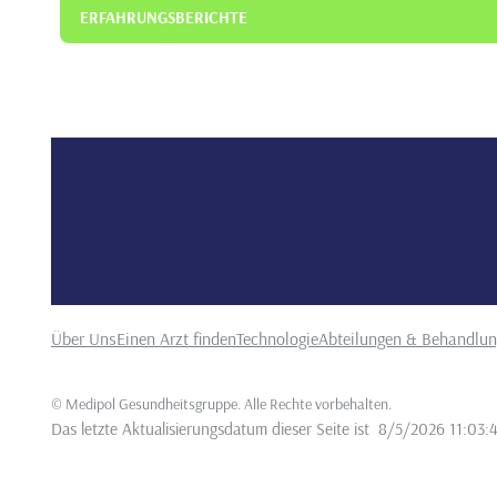
ERFAHRUNGSBERICHTE
Über Uns
Einen Arzt finden
Technologie
Abteilungen & Behandlu
©
Medipol Gesundheitsgruppe. Alle Rechte vorbehalten
.
Das letzte Aktualisierungsdatum dieser Seite ist
8/5/2026 11:03: