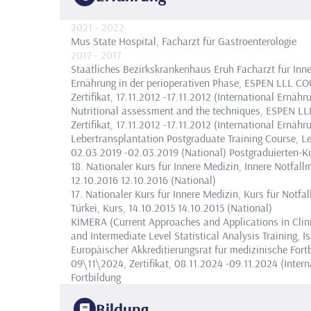
2021
- 2022
Mus State Hospital, Facharzt für Gastroenterologie
2017
- 2017
Staatliches Bezirkskrankenhaus Eruh Facharzt für Inn
Ernährung in der perioperativen Phase, ESPEN LLL
Zertifikat, 17.11.2012 -17.11.2012 (International
Ernähru
Nutritional assessment and the techniques, ESPEN
Zertifikat, 17.11.2012 -17.11.2012 (International
Ernähru
Lebertransplantation Postgraduate Training Course, Le
02.03.2019 -02.03.2019 (National)
Postgraduierten-K
18. Nationaler Kurs für Innere Medizin, Innere Notfallm
12.10.2016 12.10.2016 (National)
17. Nationaler Kurs für Innere Medizin, Kurs für Notfal
Türkei, Kurs, 14.10.2015 14.10.2015 (National)
KİMERA (Current Approaches and Applications in Clinic
and Intermediate Level Statistical Analysis Training, I
Europäischer Akkreditierungsrat für medizinische Fort
09\11\2024, Zertifikat, 08.11.2024 -09.11.2024 (Intern
Fortbildung
Bildung