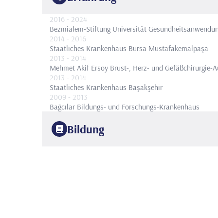
2016
- 2024
Bezmialem-Stiftung Universität Gesundheitsanwendu
2014
- 2016
Staatliches Krankenhaus Bursa Mustafakemalpaşa
2013
- 2014
Mehmet Akif Ersoy Brust-, Herz- und Gefäßchirurgie-
2013
- 2014
Staatliches Krankenhaus Başakşehir
2009
- 2013
Bağcılar Bildungs- und Forschungs-Krankenhaus
Bildung
2008
Ege-Universität
Fakultät für Medizin
2013
Bağcılar Krankenhaus für Ausbildung und Forschung
K
2013
Istanbul Bağcılar Krankenhaus für Ausbildung und Fo