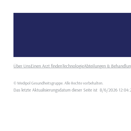
Über Uns
Einen Arzt finden
Technologie
Abteilungen & Behandlu
©
Medipol Gesundheitsgruppe. Alle Rechte vorbehalten
.
Das letzte Aktualisierungsdatum dieser Seite ist
8/6/2026 12:04