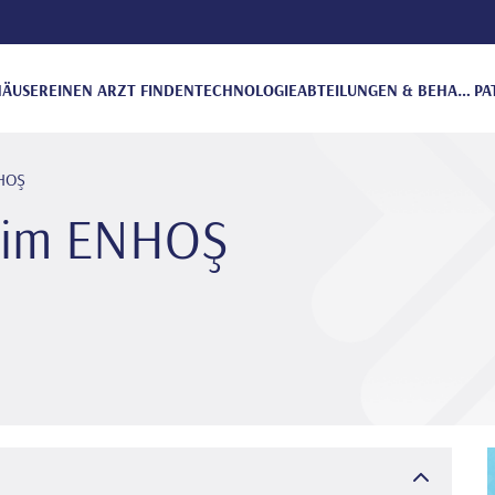
ÄUSER
EINEN ARZT FINDEN
TECHNOLOGIE
ABTEILUNGEN & BEHANDLUNGEN
PA
NHOŞ
Asi̇m ENHOŞ