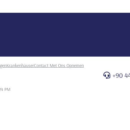
ngen
Krankenhäuser
Contact Met Ons Opnemen
+90 4
:24 PM