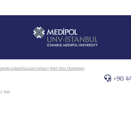
ngen
Krankenhäuser
Contact Met Ons Opnemen
+90 4
41 PM