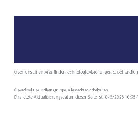
Über Uns
Einen Arzt finden
Technologie
Abteilungen & Behandlu
©
Medipol Gesundheitsgruppe. Alle Rechte vorbehalten
.
Das letzte Aktualisierungsdatum dieser Seite ist
8/6/2026 10:35: