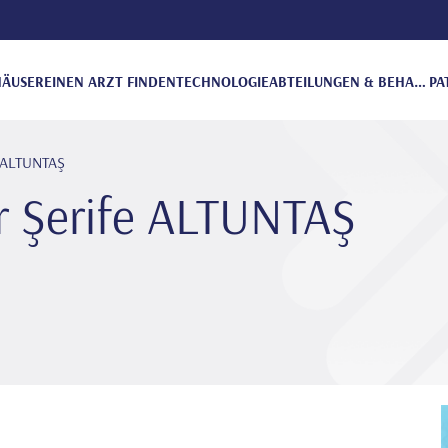
ÄUSER
EINEN ARZT FINDEN
TECHNOLOGIE
ABTEILUNGEN & BEHANDLUNGEN
PA
e ALTUNTAŞ
 Şeri̇fe ALTUNTAŞ