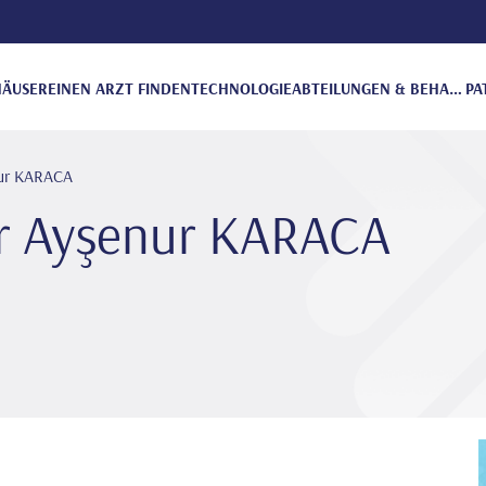
ÄUSER
EINEN ARZT FINDEN
TECHNOLOGIE
ABTEILUNGEN & BEHANDLUNGEN
PA
nur KARACA
r Ayşenur KARACA