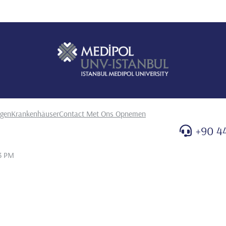
ngen
Krankenhäuser
Contact Met Ons Opnemen
+90 4
3 PM