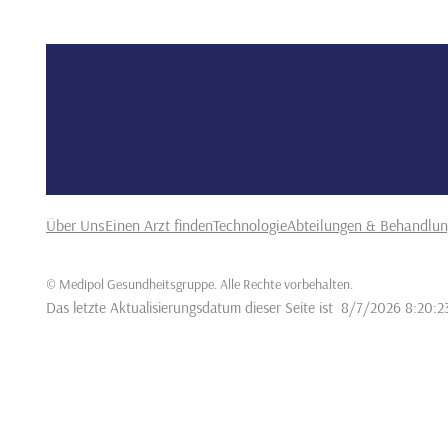
Über Uns
Einen Arzt finden
Technologie
Abteilungen & Behandlu
©
Medipol Gesundheitsgruppe. Alle Rechte vorbehalten
.
Das letzte Aktualisierungsdatum dieser Seite ist
8/7/2026 8:20:2